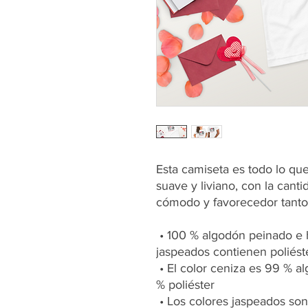
Esta camiseta es todo lo qu
suave y liviano, con la canti
cómodo y favorecedor tant
 • 100 % algodón peinado e hilado en anillos (los colores 
jaspeados contienen poliést
 • El color ceniza es 99 % algodón peinado e hilado en anillo, 1 
% poliéster
 • Los colores jaspeados son 52 % algodón peinado e hilado en 